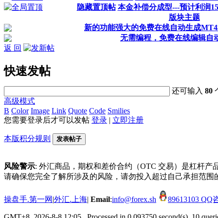
隐藏置顶帖
本金补偿分成型---预计利润15
版块主题
新的功能强大的免费在线自动生成MT4
无需编程，免费在线编辑自
返 回
快速发帖
还可输入
80
高级模式
B
Color
Image
Link
Quote
Code
Smilies
您需要登录后才可以发帖
登录
|
立即注册
本版积分规则
发表帖子
风险警示
: 外汇商品，期权和差价合约（OTC 交易）是杠
请确保您完全了解所涉及的风险，请勿投入超过自己承担范围
操盘手.第一网
|
外汇.上海
|
Email
:
info@forex.sh
89613103 
GMT+8, 2026-8-8 12:05
, Processed in 0.093750 second(s), 10 querie