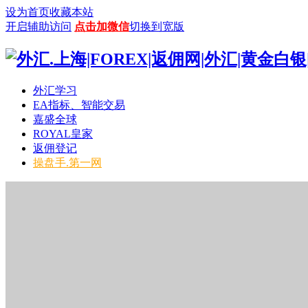
设为首页
收藏本站
开启辅助访问
点击加微信
切换到宽版
外汇学习
EA指标、智能交易
嘉盛全球
ROYAL皇家
返佣登记
操盘手.第一网