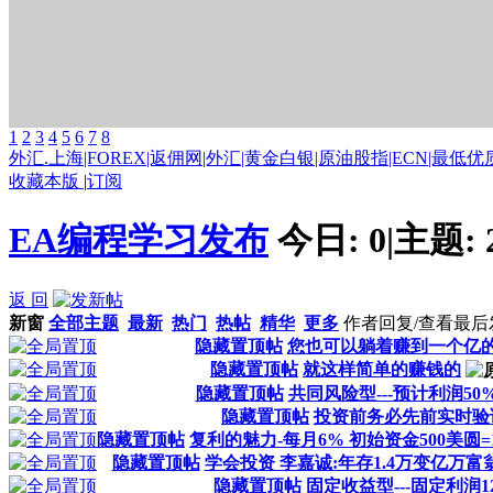
1
2
3
4
5
6
7
8
外汇.上海|FOREX|返佣网|外汇|黄金白银|原油股指|ECN|最低优质
收藏本版
|
订阅
EA编程学习发布
今日:
0
|
主题:
返 回
新窗
全部主题
最新
热门
热帖
精华
更多
作者
回复/查看
最后
隐藏置顶帖
您也可以躺着赚到一个亿
隐藏置顶帖
就这样简单的赚钱的
隐藏置顶帖
共同风险型---预计利润50
隐藏置顶帖
投资前务必先前实时验
隐藏置顶帖
复利的魅力-每月6% 初始资金500美圆=
隐藏置顶帖
学会投资 李嘉诚:年存1.4万变亿万富翁
隐藏置顶帖
固定收益型---固定利润1