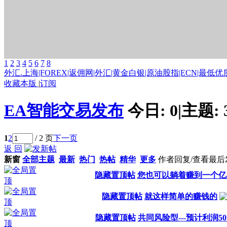
1
2
3
4
5
6
7
8
外汇.上海|FOREX|返佣网|外汇|黄金白银|原油股指|ECN|最低优质
收藏本版
|
订阅
EA智能交易发布
今日:
0
|
主题:
1
2
/ 2 页
下一页
返 回
新窗
全部主题
最新
热门
热帖
精华
更多
作者
回复/查看
最后
隐藏置顶帖
您也可以躺着赚到一个亿
隐藏置顶帖
就这样简单的赚钱的
隐藏置顶帖
共同风险型---预计利润5