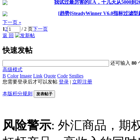
我试过最厉害的EA，十几天从5000到26
[趋势]SteadyWinner V6.0指标过滤
下一页 »
1
2
/ 2 页
下一页
返 回
快速发帖
还可输入
80
高级模式
B
Color
Image
Link
Quote
Code
Smilies
您需要登录后才可以发帖
登录
|
立即注册
本版积分规则
发表帖子
风险警示
: 外汇商品，期