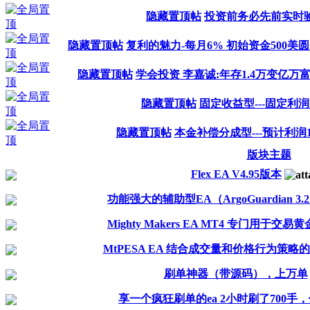
隐藏置顶帖
投资前务必先前实时
隐藏置顶帖
复利的魅力-每月6% 初始资金500美圆
隐藏置顶帖
学会投资 李嘉诚:年存1.4万变亿万富
隐藏置顶帖
固定收益型---固定利润
隐藏置顶帖
本金补偿分成型---预计利润1
版块主题
Flex EA V4.95版本
功能强大的辅助型EA（ArgoGuardian 3
Mighty Makers EA MT4 专门用于交
MtPESA EA 结合成交量和价格行为策略
刷单神器（带源码），上万单
享一个疯狂刷单的ea 2小时刷了700手