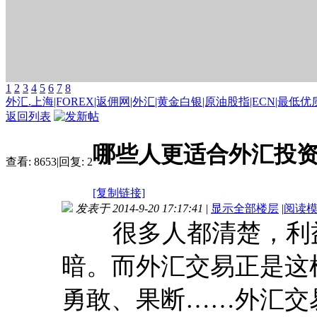
1
2
3
4
5
6
7
8
外汇.上海|FOREX|返佣网|外汇|黄金白银|原油股指|ECN|最低优质
返回列表
哪些人更适合外汇投
查看:
8653
|
回复:
2
[复制链接]
发表于 2014-9-20 17:17:41
|
显示全部楼层
|
阅读
很多人都清楚，利益
暗。而外汇交易正是这
勇敢、果断……外汇交