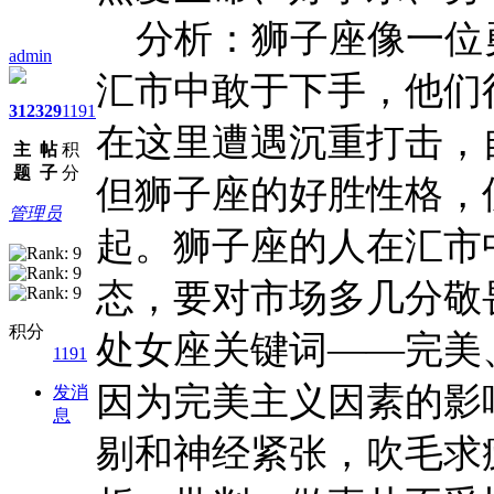
分析：狮子座像一位
admin
汇市中敢于下手，他们
312
329
1191
在这里遭遇沉重打击，
主
帖
积
题
子
分
但狮子座的好胜性格，
管理员
起。狮子座的人在汇市
态，要对市场多几分敬
积分
处女座关键词——完美
1191
因为完美主义因素的影
发消
息
剔和神经紧张，吹毛求