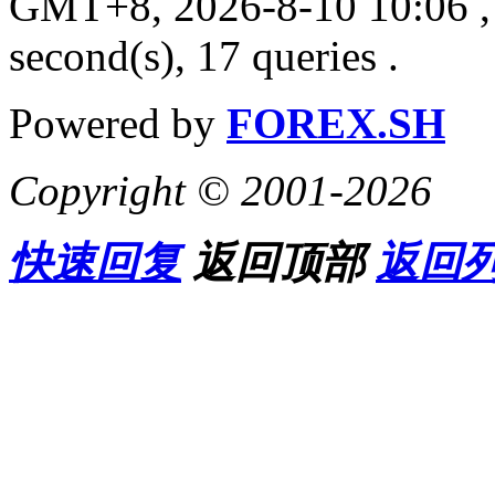
GMT+8, 2026-8-10 10:06
,
second(s), 17 queries .
Powered by
FOREX.SH
Copyright © 2001-2026
快速回复
返回顶部
返回